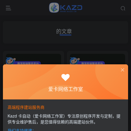
的文章
爱卡网络工作室
数字权益供应链平台，重构品
虚拟数字商品一站式充值平
牌与用户之间的价值链
台，如何帮你省钱又省事
高端程序建站服务商
权益资讯
# 会员
# API
# 数字权益
权益资讯
# 会员
# 拉新
# 企
Kazd 卡自动（爱卡网络工作室）专注原创程序开发与定制，提
4个月前
4个月前
10
9
供专业维护售后，是您值得信赖的高端建站伙伴。
我们支持搭建：