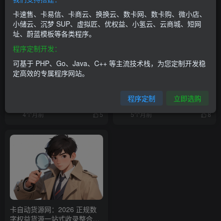
卡速售、卡易信、卡商云、换换云、数卡网、数卡购、微小店、
小储云、沉梦 SUP、虚拟匠、优权益、小氢云、云商城、短网
址、蔚蓝模板等各类程序。
程序定制开发：
可基于 PHP、Go、Java、C++ 等主流技术栈，为您定制开发稳
定高效的专属程序网站。
数字权益聚合平台，让虚拟商
什么是自动发卡平台？自动发
品变成标准化商品
卡平台详解
程序定制
立即选购
权益资讯
# 会员
# 数字生活
# 企业数字权益采购
权益资讯
# 会员
# 用户体验
#
4个月前
5个月前
5
8
卡自动货源网：2026 正规数
字权益货源一站式收录整合平