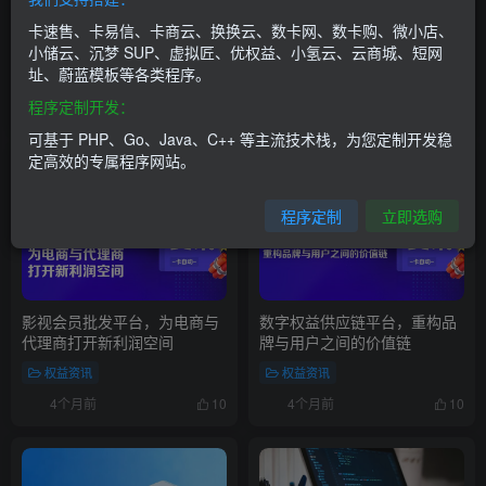
选对数字权益采购方案，轻松
API 接口充值平台，让数字权
卡速售、卡易信、卡商云、换换云、数卡网、数卡购、微小店、
开启消费新体验
益发放进入系统化时代
小储云、沉梦 SUP、虚拟匠、优权益、小氢云、云商城、短网
址、蔚蓝模板等各类程序。
权益资讯
权益资讯
程序定制开发：
4个月前
4个月前
14
11
可基于 PHP、Go、Java、C++ 等主流技术栈，为您定制开发稳
定高效的专属程序网站。
程序定制
立即选购
影视会员批发平台，为电商与
数字权益供应链平台，重构品
代理商打开新利润空间
牌与用户之间的价值链
权益资讯
权益资讯
4个月前
4个月前
10
10