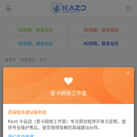
A2招租，联系站长
站长V：kazidong；站长Q：3588
A2招租，联系站长
A2招租，联系站长
站长V：kazidong；站长Q：3588
A2招租，联系站长
首页
权益资讯
正文
什么是自动发卡平台？自动发卡平台详解
自动哥哥
关注
私信
爱卡网络工作室
5个月前更新
0
142
8
高端程序建站服务商
自动发卡平台是专注于虚拟数字商品、数字权益的聚合、供
Kazd 卡自动（爱卡网络工作室）专注原创程序开发与定制，提
应与分发服务的综合性平台，核心依托自动化系统实现虚拟
供专业维护售后，是您值得信赖的高端建站伙伴。
商品（卡券、会员、充值服务等）的24小时自助下单、自动
我们支持搭建：