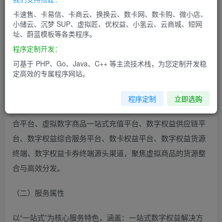
发货，连接货源端与需求端，为个人、代理商、企业提供一
卡速售、卡易信、卡商云、换换云、数卡网、数卡购、微小店、
站式数字权益相关解决方案，无需人工干预即可完成交易全
小储云、沉梦 SUP、虚拟匠、优权益、小氢云、云商城、短网
址、蔚蓝模板等各类程序。
流程，兼顾便捷性、稳定性与性价比。
程序定制开发：
一、平台定位与核心卖点
可基于 PHP、Go、Java、C++ 等主流技术栈，为您定制开发稳
定高效的专属程序网站。
（一）核心定位
程序定制
立即选购
平台核心定位围绕“数字权益”展开，主要包括：数字权益聚
合平台、虚拟数字商品一站式充值平台、数字权益供应链平
台、数字权益综合服务平台、数卡权益平台、数字权益货源
终端、数字权益卡券终端源头渠道，聚焦虚拟商品的货源整
合与高效分发。
（二）服务属性
以“一站式”为核心服务特色，涵盖：一站式数字权益解决方