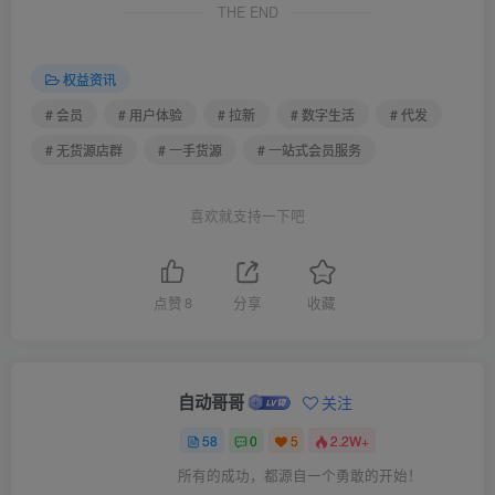
THE END
权益资讯
# 会员
# 用户体验
# 拉新
# 数字生活
# 代发
# 无货源店群
# 一手货源
# 一站式会员服务
喜欢就支持一下吧
点赞
8
分享
收藏
自动哥哥
关注
58
0
5
2.2W+
所有的成功，都源自一个勇敢的开始！