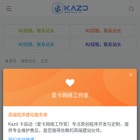
A2招租，联系站长
A2招租，联系站长
A2招租，联系站长
A2招租，联系站长
首页
更新日志
正文
卡速售更新版本：1.7.6
自动哥哥
关注
私信
爱卡网络工作室
3个月前更新
0
105
14
高端程序建站服务商
【修复】API下单商品购买数量限制无效
Kazd 卡自动（爱卡网络工作室）专注原创程序开发与定制，提
供专业维护售后，是您值得信赖的高端建站伙伴。
【修复】后台导出数据特殊字符编码异常问题
我们支持搭建：