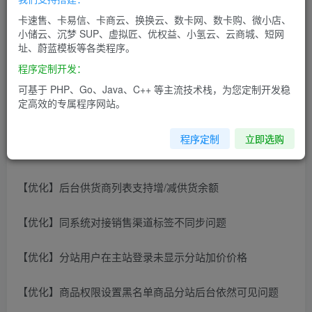
【修复】手机端下单页下拉框会同步展开问题
卡速售、卡易信、卡商云、换换云、数卡网、数卡购、微小店、
小储云、沉梦 SUP、虚拟匠、优权益、小氢云、云商城、短网
址、蔚蓝模板等各类程序。
【优化】代理查价页面优化，提升用户使用体验
程序定制开发：
【优化】后台订单导出新增退款时间和渠道方参数
可基于 PHP、Go、Java、C++ 等主流技术栈，为您定制开发稳
定高效的专属程序网站。
【优化】后台资金明细导出新增下单时间参数
程序定制
立即选购
【优化】前台订单导出新增退款时间参数
【优化】后台供货商列表支持增/减供货余额
【优化】同系统对接销售渠道标签不同步问题
【优化】分站用户在主站登录未显示分站加价价格
【优化】商品权限设置黑名单商品分站后台依然可见问题