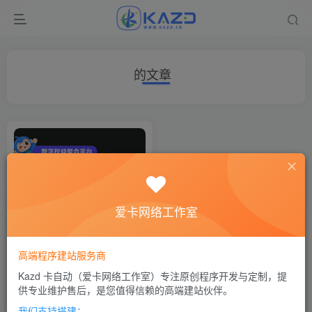
的文章
爱卡网络工作室
数字权益聚合平台，让虚拟商
品变成标准化商品
高端程序建站服务商
权益资讯
# 会员
# 数字生活
# 企业数字权益采购
Kazd 卡自动（爱卡网络工作室）专注原创程序开发与定制，提
4个月前
5
供专业维护售后，是您值得信赖的高端建站伙伴。
我们支持搭建：