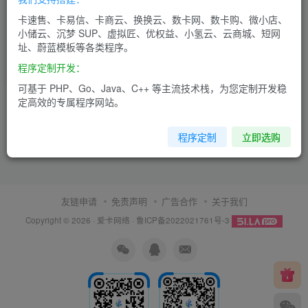
SSH多机管理工具大全
卡速售、卡易信、卡商云、换换云、数卡网、数卡购、微小店、
（PC+移动端全覆盖）
小储云、沉梦 SUP、虚拟匠、优权益、小氢云、云商城、短网
址、蔚蓝模板等各类程序。
IT运维
程序定制开发：
5个月前
5
可基于 PHP、Go、Java、C++ 等主流技术栈，为您定制开发稳
定高效的专属程序网站。
程序定制
立即选购
友链申请
免责声明
广告合作
关于我们
Copyright © 2026 ·
爱卡网络
·
鲁ICP备2022021761号-3