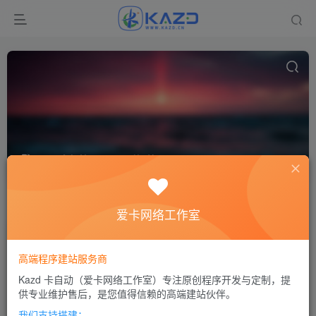
ssh多机管理工具
共1篇
排序
更新
浏览
点赞
评论
爱卡网络工作室
高端程序建站服务商
Kazd 卡自动（爱卡网络工作室）专注原创程序开发与定制，提
供专业维护售后，是您值得信赖的高端建站伙伴。
我们支持搭建：