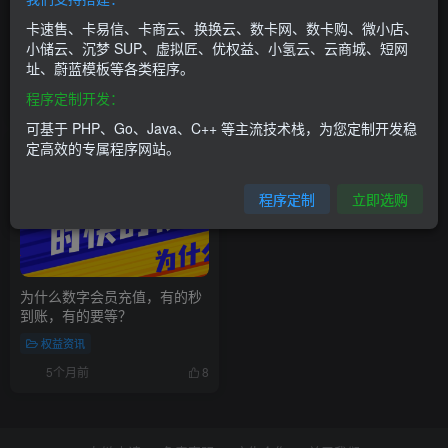
选对数字权益采购方案，轻松
数字权益聚合平台，让虚拟商
卡速售、卡易信、卡商云、换换云、数卡网、数卡购、微小店、
开启消费新体验
品变成标准化商品
小储云、沉梦 SUP、虚拟匠、优权益、小氢云、云商城、短网
址、蔚蓝模板等各类程序。
权益资讯
权益资讯
程序定制开发：
4个月前
4个月前
14
5
可基于 PHP、Go、Java、C++ 等主流技术栈，为您定制开发稳
定高效的专属程序网站。
程序定制
立即选购
为什么数字会员充值，有的秒
到账，有的要等？
权益资讯
5个月前
8