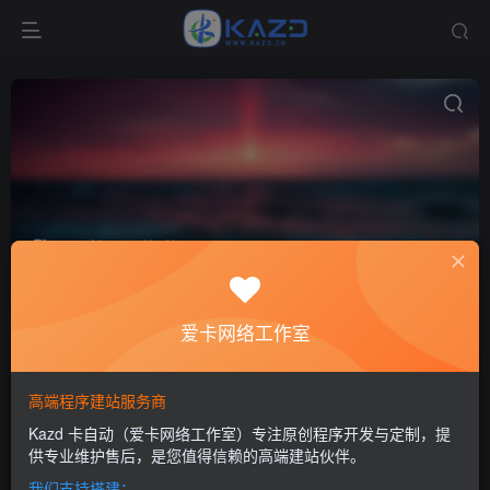
API接口
共3篇
排序
更新
浏览
点赞
评论
爱卡网络工作室
高端程序建站服务商
Kazd 卡自动（爱卡网络工作室）专注原创程序开发与定制，提
供专业维护售后，是您值得信赖的高端建站伙伴。
我们支持搭建：