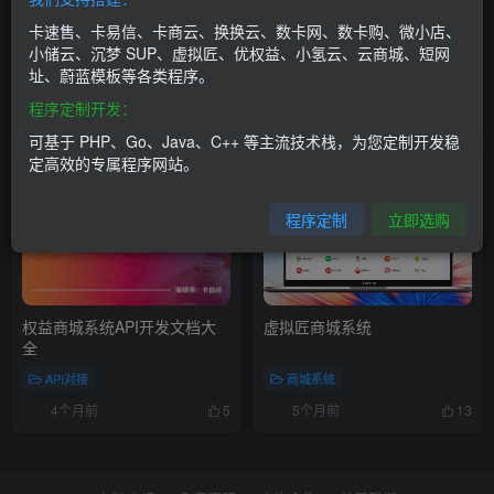
虚拟匠更新至v5.4版本
虚拟匠更新至v5.2版本
卡速售、卡易信、卡商云、换换云、数卡网、数卡购、微小店、
小储云、沉梦 SUP、虚拟匠、优权益、小氢云、云商城、短网
址、蔚蓝模板等各类程序。
更新日志
更新日志
程序定制开发：
3个月前
4个月前
7
13
可基于 PHP、Go、Java、C++ 等主流技术栈，为您定制开发稳
定高效的专属程序网站。
程序定制
立即选购
权益商城系统API开发文档大
虚拟匠商城系统
全
API对接
商城系统
4个月前
5个月前
5
13