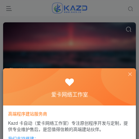
模板
共2篇
排序
更新
浏览
点赞
评论
爱卡网络工作室
高端程序建站服务商
Kazd 卡自动（爱卡网络工作室）专注原创程序开发与定制，提
供专业维护售后，是您值得信赖的高端建站伙伴。
我们支持搭建：