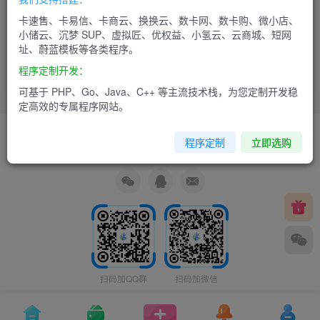
ZBLOG-商品展示模板
小储云蔚蓝模版
卡速售、卡易信、卡商云、换换云、数卡网、数卡购、微小店、
小储云、沉梦 SUP、虚拟匠、优权益、小氢云、云商城、短网
址、蔚蓝模板等各类程序。
商城系统
商城系统
程序定制开发：
5个月前
5个月前
14
16
可基于 PHP、Go、Java、C++ 等主流技术栈，为您定制开发稳
定高效的专属程序网站。
友链申请
免责声明
广告合作
关于我们
程序定制
立即选购
Copyright © 2026 ·
爱卡网络
·
鲁ICP备2022021761号-3
扫码加QQ群
扫码加微信