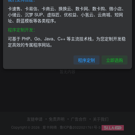
卡速售、卡易信、卡商云、换换云、数卡网、数卡购、微小店、
小储云、沉梦 SUP、虚拟匠、优权益、小氢云、云商城、短网
址、蔚蓝模板等各类程序。
程序定制开发：
可基于 PHP、Go、Java、C++ 等主流技术栈，为您定制开发稳
定高效的专属程序网站。
程序定制
立即选购
暂无内容
友链申请
免责声明
广告合作
关于我们
Copyright © 2026 ·
爱卡网络
·
鲁ICP备2022021761号-3