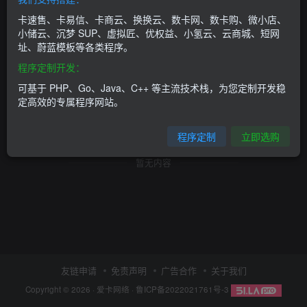
卡速售、卡易信、卡商云、换换云、数卡网、数卡购、微小店、
小储云、沉梦 SUP、虚拟匠、优权益、小氢云、云商城、短网
址、蔚蓝模板等各类程序。
程序定制开发：
可基于 PHP、Go、Java、C++ 等主流技术栈，为您定制开发稳
定高效的专属程序网站。
程序定制
立即选购
暂无内容
友链申请
免责声明
广告合作
关于我们
Copyright © 2026 ·
爱卡网络
·
鲁ICP备2022021761号-3