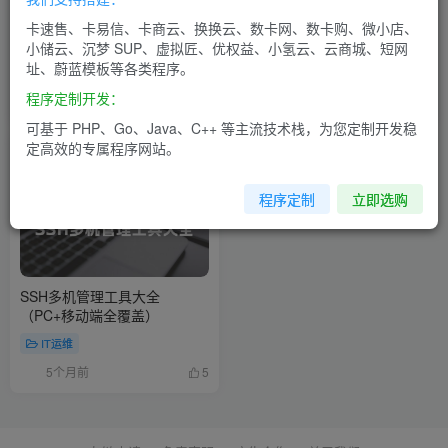
小白也能看懂！WordPress 网
一款功能强大的Linux服务器管
卡速售、卡易信、卡商云、换换云、数卡网、数卡购、微小店、
站更换服务器完整教程（Linux
理工具箱——卡自动Linux工具
小储云、沉梦 SUP、虚拟匠、优权益、小氢云、云商城、短网
+ 宝塔面板）
箱
址、蔚蓝模板等各类程序。
IT运维
IT运维
程序定制开发：
5个月前
5个月前
12
10
可基于 PHP、Go、Java、C++ 等主流技术栈，为您定制开发稳
定高效的专属程序网站。
程序定制
立即选购
SSH多机管理工具大全
（PC+移动端全覆盖）
IT运维
5个月前
5