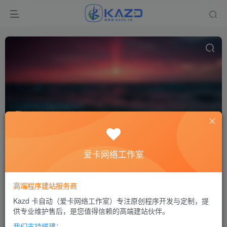
宝塔面板
共3篇
排序
更新
浏览
点赞
评论
爱卡网络工作室
高端程序建站服务商
Kazd 卡自动（爱卡网络工作室）专注原创程序开发与定制，提
供专业维护售后，是您值得信赖的高端建站伙伴。
我们支持搭建：