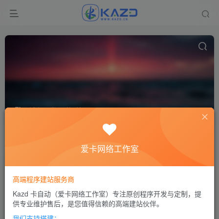
域名异常
共1篇
排序
更新
浏览
点赞
评论
爱卡网络工作室
高端程序建站服务商
Kazd 卡自动（爱卡网络工作室）专注原创程序开发与定制，提
供专业维护售后，是您值得信赖的高端建站伙伴。
我们支持搭建：