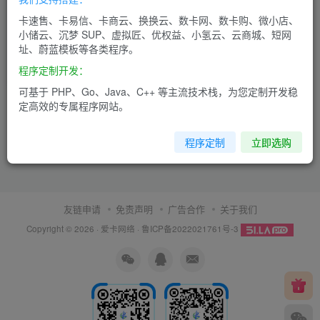
域名保护实用技巧，避开这些
卡速售、卡易信、卡商云、换换云、数卡网、数卡购、微小店、
异常坑！
小储云、沉梦 SUP、虚拟匠、优权益、小氢云、云商城、短网
址、蔚蓝模板等各类程序。
实操技巧
程序定制开发：
5个月前
8
可基于 PHP、Go、Java、C++ 等主流技术栈，为您定制开发稳
定高效的专属程序网站。
程序定制
立即选购
友链申请
免责声明
广告合作
关于我们
Copyright © 2026 ·
爱卡网络
·
鲁ICP备2022021761号-3