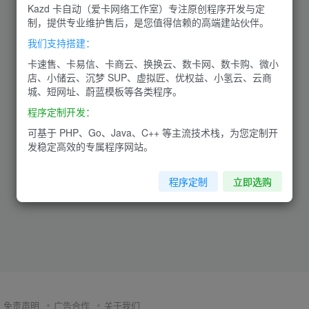
Kazd 卡自动（爱卡网络工作室）专注原创程序开发与定
制，提供专业维护售后，是您值得信赖的高端建站伙伴。
我们支持搭建：
卡速售、卡易信、卡商云、换换云、数卡网、数卡购、微小
店、小储云、沉梦 SUP、虚拟匠、优权益、小氢云、云商
城、短网址、蔚蓝模板等各类程序。
程序定制开发：
可基于 PHP、Go、Java、C++ 等主流技术栈，为您定制开
发稳定高效的专属程序网站。
程序定制
立即选购
免责声明
广告合作
关于我们