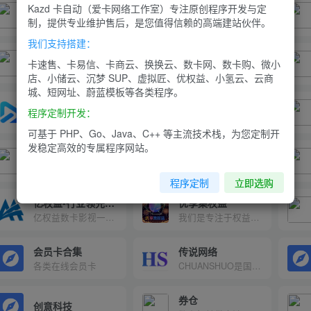
Kazd 卡自动（爱卡网络工作室）专注原创程序开发与定
Q点数卡-数字会员权益充值平台
U惠云卡
制，提供专业维护售后，是您值得信赖的高端建站伙伴。
Q点数卡-Q点权益·权益充值平台
U惠云卡
我们支持搭建：
一零数卡|数字会员权益终端
一元权益
卡速售、卡易信、卡商云、换换云、数卡网、数卡购、微小
一零数卡致力提供最全面、最优质的数字权益商品及服务。数卡货源平台一零数卡，中国大陆共有两大虚拟权益知名服务商，其中一个是亿奇达网络，另一个是正在努力中的一零数卡！覆盖全行业虚拟商品服务，支持企业营销活动、积分兑换等场景。
店、小储云、沉梦 SUP、虚拟匠、优权益、小氢云、云商
城、短网址、蔚蓝模板等各类程序。
乐卡益-国内领先的数字权益货源平台
乐辰数卡-国内领先的数字权益货源终端
程序定制开发：
乐卡益是石家庄乐码网络科技有限公司旗下的数字权益货源平台，覆盖全品类数字权益商品一手货源，包括影音娱乐（腾讯视频、爱奇艺等）、音乐会员（网易云音乐、QQ音乐等）、话费充值、生活服务等，支持24小时自动发货,系统内数千种商品，已对接6000余款主流数字权益，服务2000+企业客户。助力企业营销与个人消费降本增效。
乐辰数卡是石家庄乐码网络科技有限公司旗下的数字权益货源平台，覆盖全品类数字权益商品一手货源，包括影音娱乐（腾讯视频、爱奇艺等）、音乐会员（网易云音乐、QQ音乐等）、话费充值、生活服务等，支持24小时自动发货,系统内数千种商品，已对接6000余款主流数字权益，服务2000+企业客户。助力企业营销与个人消费降本增效。
可基于 PHP、Go、Java、C++ 等主流技术栈，为您定制开
发稳定高效的专属程序网站。
亦凡权益
亿创权益-行业领先数卡权益货源终端平台
专注于数字权益智能化管理与分发 为企业构建全链路权益营销解决方案
亿创权益提供数千种数字权益产品，涵盖影音娱乐、吃喝玩乐、 教育阅读、交通出行、阅读办公、通讯服务、生活服务等多个领域。平台已集成3000 余款主流数字权益商品，为超过 200 家的企业客户提供了礼品卡定制服务，并拥有 500 余个大小型代理商。
程序定制
立即选购
亿权益-行业领先数卡权益货源终端平台
优享集权益
亿权益数卡影视一手货源会员批发旨在为广大网友提供最低价的会员,解决您的官方购买价格昂贵问题。影视会员自动云商城低价平台批发各大影视会员、电视会员、网盘会员、音乐会员、美团会员,饿了么会员,滴滴快车优惠券
我们是专注于权益服务与积分运营的综合平台，深耕用户价值提升与品牌营销赋能，汇聚优质商品、会员权益、生活服务等多元福利资源。以专业、高效、安全为核心，为企业与个人提供便捷兑换、精准分发、推广分销等一站式解决方案。平台坚持合规运营、诚信服务，注重用户体验与数据安全，持续优化产品体系与服务能力。致力于成为值得信赖的权益生态服务商，助力合作伙伴激活用户、提升粘性，与广大用户共享优质、便捷、有温度的权益服务。
会员卡合集
传说网络
各类在线会员卡
CHUANSHUO是国内领先的数字权益解决方案提供商，深耕数字权益领域，整合一线数字权益资源，业已全面覆盖国内主流品牌方，上千种权益产品。为企业、银行、保险、电商、运营商等行业客户提供开放高效的专业服务，助力传统行业数字化转型升级和价值落地。
券仓
创意科技